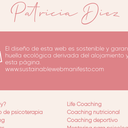
El diseño de esta web es sostenible y garant
huella ecológica derivada del alojamiento y
esta página.
www.sustainablewebmanifesto.com
oy?
Life Coaching
 de psicoterapia
Coaching nutricional
ng
Coaching deportivo