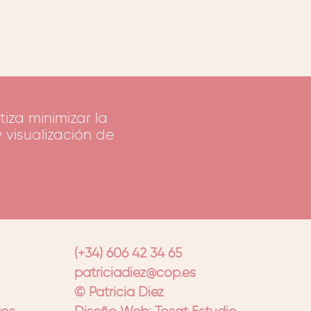
iza minimizar la
 visualización de
(+34) 606 42 34 65
patriciadiez@cop.es
© Patricia Diez