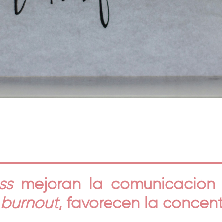
ss
mejoran la comunicación 
y
burnout
, favorecen la concen