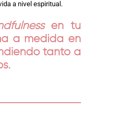
da a nivel espiritual.
ndfulness
en tu
ma a medida en
tendiendo tanto a
os.