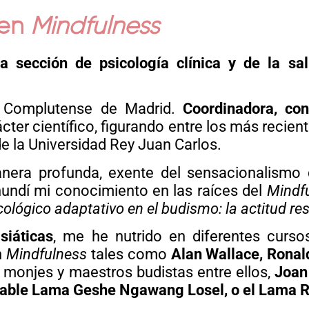
 en
Mindfulness
 sección de psicología clínica y de la sal
ad Complutense de Madrid.
Coordinadora, con
ter científico, figurando entre los más recient
de la Universidad Rey Juan Carlos.
anera profunda, exente del sensacionalismo
hundí mi conocimiento en las raíces del
Mindfu
lógico adaptativo en el budismo: la actitud res
asiáticas
, me he nutrido en diferentes curso
n
Mindfulness
tales como
Alan Wallace, Ronald
 monjes y maestros budistas entre ellos,
Joan
able Lama Geshe Ngawang Losel, o el Lama R